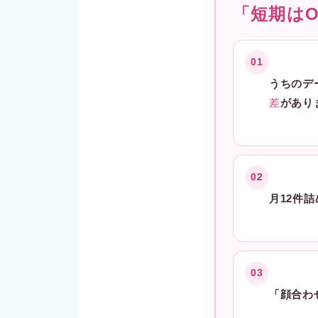
「短期は
01
うちのデー
差
があり
02
月12件
03
「顔合わ