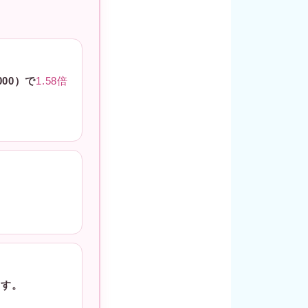
00）で
1.58倍
ます。