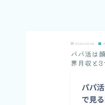
2026.06.28
パパ活は顔
界月収と3