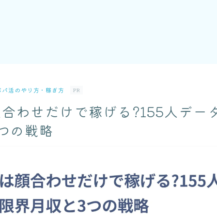
パパ活のやり方・稼ぎ方
PR
合わせだけで稼げる?155人デー
つの戦略