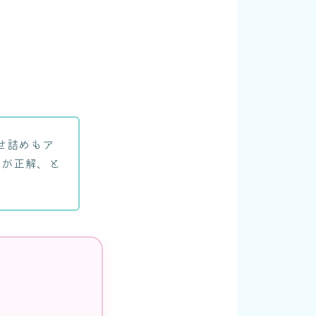
せ詰めもア
のが正解、と