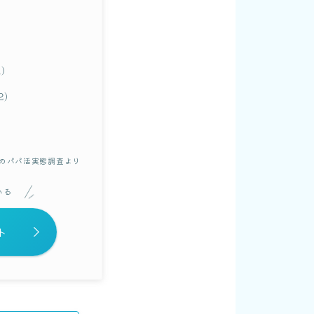
1)
2)
のパパ活実態調査より
かる
ト