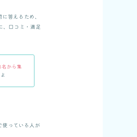
問に答えるため、
に、口コミ・満足
8名から集
た
よ
で使っている人が