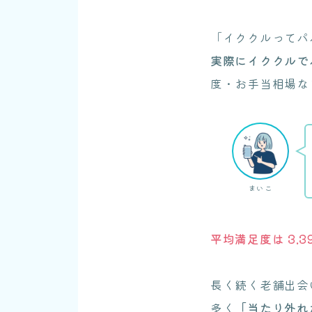
「イククルってパ
実際にイククルで
度・お手当相場な
まいこ
平均満足度は 3.3
長く続く老舗出会
多く
「当たり外れ