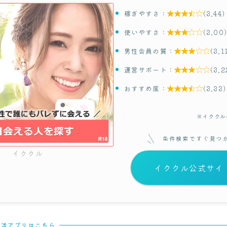
稼ぎやすさ：
(3.44)

使いやすさ：
(3.00)

男性会員の質：
(3.1

運営サポート：
(3.2

おすすめ度：
(3.33)

※イククル
条件検索ですぐ見つ
イククル
イククル公式サイ
パ活アプリはこちら