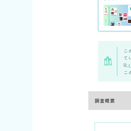
こ
て
こ
調査概要