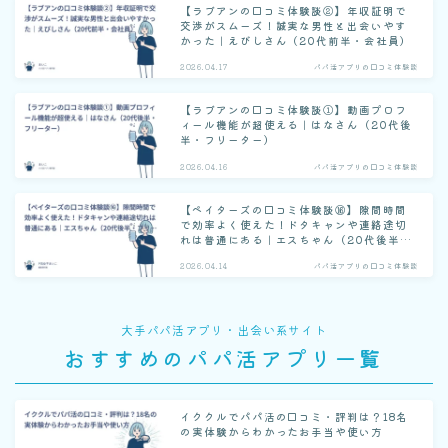
【ラブアンの口コミ体験談②】年収証明で
交渉がスムーズ！誠実な男性と出会いやす
かった｜えびしさん（20代前半・会社員）
2026.04.17
パパ活アプリの口コミ体験談
【ラブアンの口コミ体験談①】動画プロフ
ィール機能が超使える｜はなさん（20代後
半・フリーター）
2026.04.16
パパ活アプリの口コミ体験談
【ペイターズの口コミ体験談⑯】隙間時間
で効率よく使えた！ドタキャンや連絡途切
れは普通にある｜エスちゃん（20代後半・
フリーター）
2026.04.14
パパ活アプリの口コミ体験談
大手パパ活アプリ・出会い系サイト
おすすめのパパ活アプリ一覧
イククルでパパ活の口コミ・評判は？18名
の実体験からわかったお手当や使い方