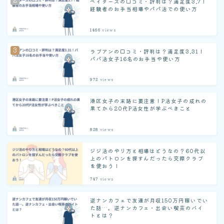
ペイターズの口コミ・評判は？満足度3.7！
経験者のお手当相場やパパ活での使い方
1466
views
ラブアンの口コミ・評判は？満足度3.31！
パパ活女子16名のお手当や使い方
972
views
港区女子の末路に要注意！P活女子の成れの
果てから20代P活女性が学ぶべきこと
828
views
ジジ活のやり方と相場はどうなの？60代以
上のパトロンを探すんだったら交際クラブ
を使おう！
747
views
逆ナンカフェで友達が月収150万円稼いでい
た話…。逆ナンカフェ・出会い喫茶のバイ
トとは？