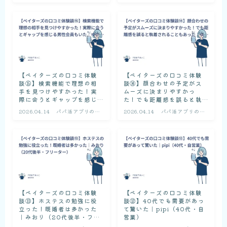
コミ体験談
コミ体験談
【ペイターズの口コミ体験
【ペイターズの口コミ体験
談⑮】検索機能で理想の相
談⑭】顔合わせの予定がス
手を見つけやすかった！実
ムーズに決まりやすかっ
際に会うとギャップを感じ
た！でも距離感を誤ると執
る男性会員もいた｜ゆかり
着されることもあった｜ゆ
2026.04.14
パパ活アプリの口
2026.04.14
パパ活アプリの口
ん（20代後半・会社員）
うい（30代前半・会社員）
コミ体験談
コミ体験談
【ペイターズの口コミ体験
【ペイターズの口コミ体験
談⑬】ホステスの勉強に役
談⑫】40代でも需要があっ
立った！既婚者は多かった
て驚いた｜pipi（40代・自
｜みおり（20代後半・フリ
営業）
ーター）