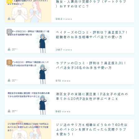
熟女・人妻向け交際クラブ（デートクラブ
）おすすめはどこ？
3912
views
ペイターズの口コミ・評判は？満足度3.7！
経験者のお手当相場やパパ活での使い方
1467
views
ラブアンの口コミ・評判は？満足度3.31！
パパ活女子16名のお手当や使い方
973
views
港区女子の末路に要注意！P活女子の成れの
果てから20代P活女性が学ぶべきこと
840
views
ジジ活のやり方と相場はどうなの？60代以
上のパトロンを探すんだったら交際クラブ
を使おう！