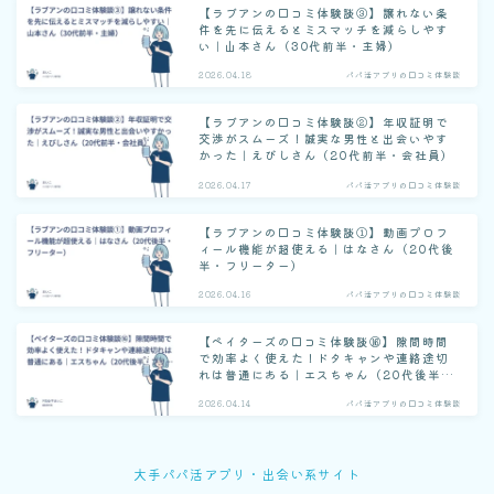
【ラブアンの口コミ体験談③】譲れない条
件を先に伝えるとミスマッチを減らしやす
い｜山本さん（30代前半・主婦）
2026.04.18
パパ活アプリの口コミ体験談
【ラブアンの口コミ体験談②】年収証明で
交渉がスムーズ！誠実な男性と出会いやす
かった｜えびしさん（20代前半・会社員）
2026.04.17
パパ活アプリの口コミ体験談
【ラブアンの口コミ体験談①】動画プロフ
ィール機能が超使える｜はなさん（20代後
半・フリーター）
2026.04.16
パパ活アプリの口コミ体験談
【ペイターズの口コミ体験談⑯】隙間時間
で効率よく使えた！ドタキャンや連絡途切
れは普通にある｜エスちゃん（20代後半・
フリーター）
2026.04.14
パパ活アプリの口コミ体験談
大手パパ活アプリ・出会い系サイト