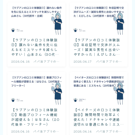
【ラブアンの口コミ体験談
【ラブアンの口コミ体験談
③】譲れない条件を先に伝
②】年収証明で交渉がスム
えるとミスマッチを減らし
ーズ！誠実な男性と出会い
やすい｜山本さん（30代前
やすかった｜えびしさん
半・主婦）
（20代前半・会社員）
2026.04.18
パパ活アプリの口
2026.04.17
パパ活アプリの口
コミ体験談
コミ体験談
【ラブアンの口コミ体験談
【ペイターズの口コミ体験
①】動画プロフィール機能
談⑯】隙間時間で効率よく
が超使える｜はなさん（20
使えた！ドタキャンや連絡
代後半・フリーター）
途切れは普通にある｜エス
ちゃん（20代後半・フリー
2026.04.16
パパ活アプリの口
2026.04.14
パパ活アプリの口
ター）