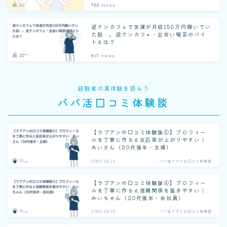
752
views
逆ナンカフェで友達が月収150万円稼いでい
た話…。逆ナンカフェ・出会い喫茶のバイ
トとは？
617
views
経験者の実体験を読もう
パパ活口コミ体験談
【ラブアンの口コミ体験談⑤】プロフィー
ルを丁寧に作ると反応率が上がりやすい｜
あいさん（30代後半・主婦）
2026.04.19
パパ活アプリの口コミ体験談
【ラブアンの口コミ体験談④】プロフィー
ルを丁寧に作ると信頼関係を築きやすい｜
みいちゃん（20代後半・会社員）
2026.04.18
パパ活アプリの口コミ体験談