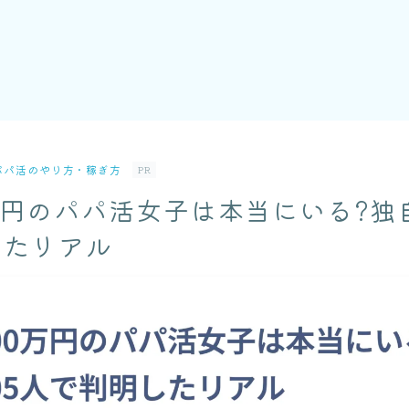
パパ活のやり方・稼ぎ方
PR
万円のパパ活女子は本当にいる?独自
したリアル