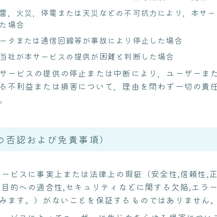
雷，火災，停電または天災などの不可抗力により，本サー
た場合
ータまたは通信回線等が事故により停止した場合
当社が本サービスの提供が困難と判断した場合
サービスの提供の停止または中断により，ユーザーま
る不利益または損害について，理由を問わず一切の責
。
の否認および免責事項）
サービスに事実上または法律上の瑕疵（安全性,信頼性,正
の目的への適合性,セキュリティなどに関する欠陥,エラー
みます。）がないことを保証するものではありません