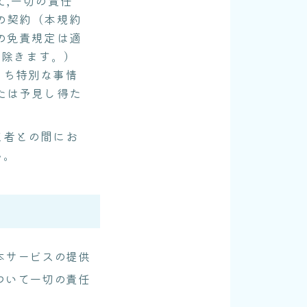
て,一切の責任
の契約（本規約
の免責規定は適
を除きます。）
うち特別な事情
たは予見し得た
三者との間にお
ん。
本サービスの提供
ついて一切の責任