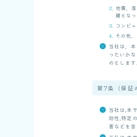
地震，落
難となっ
コンピュ
その他，
当社は，本
ったいかな
のとします
第7条（保証
当社は,本
効性,特定
害などを含