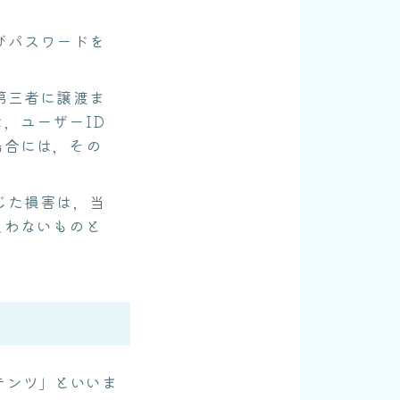
びパスワードを
第三者に譲渡ま
，ユーザーID
場合には，その
。
じた損害は，当
負わないものと
テンツ」といいま