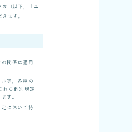
さま（以下，「ユ
だきます。
切の関係に適用
ール等，各種の
これら個別規定
します。
規定において特