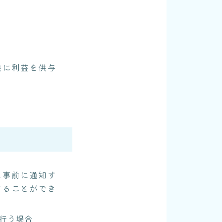
接に利益を供与
に事前に通知す
することができ
行う場合