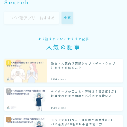
Search
検索
よく読まれているおすすめ記事
人気の記事
熟女・人妻向け交際クラブ（デートクラブ
）おすすめはどこ？
3903
views
ペイターズの口コミ・評判は？満足度3.7！
経験者のお手当相場やパパ活での使い方
1466
views
ラブアンの口コミ・評判は？満足度3.31！
パパ活女子16名のお手当や使い方