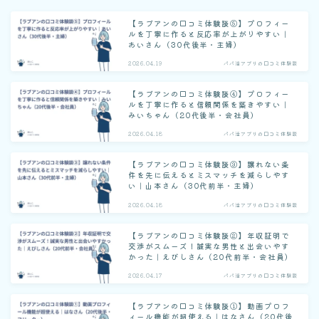
【ラブアンの口コミ体験談⑤】プロフィー
ルを丁寧に作ると反応率が上がりやすい｜
あいさん（30代後半・主婦）
2026.04.19
パパ活アプリの口コミ体験談
【ラブアンの口コミ体験談④】プロフィー
ルを丁寧に作ると信頼関係を築きやすい｜
みいちゃん（20代後半・会社員）
2026.04.18
パパ活アプリの口コミ体験談
【ラブアンの口コミ体験談③】譲れない条
件を先に伝えるとミスマッチを減らしやす
い｜山本さん（30代前半・主婦）
2026.04.18
パパ活アプリの口コミ体験談
【ラブアンの口コミ体験談②】年収証明で
交渉がスムーズ！誠実な男性と出会いやす
かった｜えびしさん（20代前半・会社員）
2026.04.17
パパ活アプリの口コミ体験談
【ラブアンの口コミ体験談①】動画プロフ
ィール機能が超使える｜はなさん（20代後