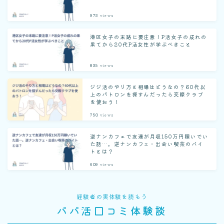
973
views
港区女子の末路に要注意！P活女子の成れの
果てから20代P活女性が学ぶべきこと
835
views
ジジ活のやり方と相場はどうなの？60代以
上のパトロンを探すんだったら交際クラブ
を使おう！
750
views
逆ナンカフェで友達が月収150万円稼いでい
た話…。逆ナンカフェ・出会い喫茶のバイ
トとは？
609
views
経験者の実体験を読もう
パパ活口コミ体験談