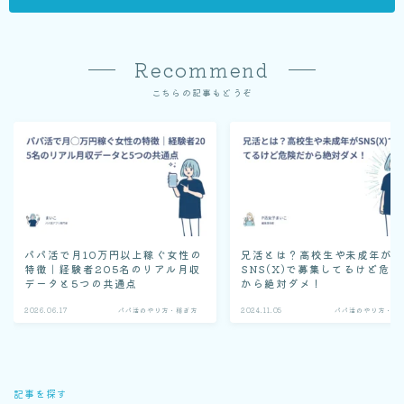
Recommend
こちらの記事もどうぞ
パパ活で月10万円以上稼ぐ女性の
兄活とは？高校生や未成年が
特徴｜経験者205名のリアル月収
SNS(X)で募集してるけど危険
データと5つの共通点
から絶対ダメ！
2026.06.17
パパ活のやり方・稼ぎ方
2024.11.05
パパ活のやり方・稼
記事を探す