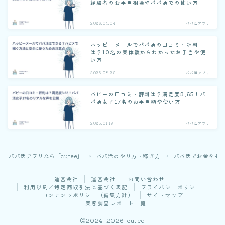
経験者のお手当相場やパパ活での使い方
2026.04.04
パパ活アプリ
ハッピーメールでパパ活の口コミ・評判
は？10名の実体験からわかったお手当や使
い方
2025.08.23
パパ活アプリ
パピーの口コミ・評判は？満足度3.65！パ
パ活女子17名のお手当額や使い方
2025.01.19
パパ活アプリ
パパ活アプリなら「cutee」
パパ活のやり方・稼ぎ方
パパ活でお金をも
＞
＞
運営会社
運営会社
お問い合わせ
利用規約／特定商取引法に基づく表記
プライバシーポリシー
コンテンツポリシー（編集方針）
サイトマップ
実態調査レポート一覧
2024–2026 cutee