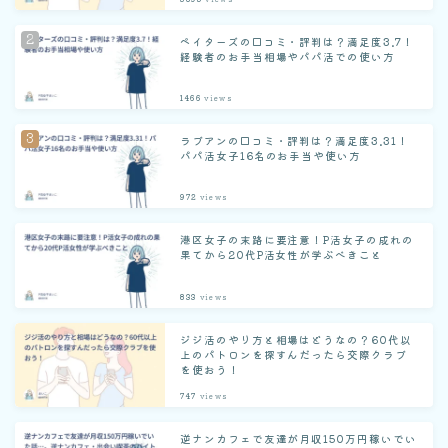
ペイターズの口コミ・評判は？満足度3.7！
経験者のお手当相場やパパ活での使い方
1466
views
ラブアンの口コミ・評判は？満足度3.31！
パパ活女子16名のお手当や使い方
972
views
港区女子の末路に要注意！P活女子の成れの
果てから20代P活女性が学ぶべきこと
833
views
ジジ活のやり方と相場はどうなの？60代以
上のパトロンを探すんだったら交際クラブ
を使おう！
747
views
逆ナンカフェで友達が月収150万円稼いでい