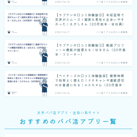
2026.04.18
パパ活アプリの口コミ体験談
【ラブアンの口コミ体験談②】年収証明で
交渉がスムーズ！誠実な男性と出会いやす
かった｜えびしさん（20代前半・会社員）
2026.04.17
パパ活アプリの口コミ体験談
【ラブアンの口コミ体験談①】動画プロフ
ィール機能が超使える｜はなさん（20代後
半・フリーター）
2026.04.16
パパ活アプリの口コミ体験談
【ペイターズの口コミ体験談⑯】隙間時間
で効率よく使えた！ドタキャンや連絡途切
れは普通にある｜エスちゃん（20代後半・
フリーター）
2026.04.14
パパ活アプリの口コミ体験談
大手パパ活アプリ・出会い系サイト
おすすめのパパ活アプリ一覧