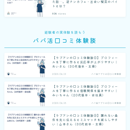
た話…。逆ナンカフェ・出会い喫茶のバイ
トとは？
604
views
経験者の実体験を読もう
パパ活口コミ体験談
【ラブアンの口コミ体験談⑤】プロフィー
ルを丁寧に作ると反応率が上がりやすい｜
あいさん（30代後半・主婦）
2026.04.19
パパ活アプリの口コミ体験談
【ラブアンの口コミ体験談④】プロフィー
ルを丁寧に作ると信頼関係を築きやすい｜
みいちゃん（20代後半・会社員）
2026.04.18
パパ活アプリの口コミ体験談
【ラブアンの口コミ体験談③】譲れない条
件を先に伝えるとミスマッチを減らしやす
い｜山本さん（30代前半・主婦）