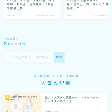
年齢・お手当・危険性など5項目
場・切り出し方・断られた時
を徹底比較
処法は？
2024.11.17
パパ活のやり方・稼ぎ方
2026.07.17
パパ活のやり方・稼
記事を探す
Search
検索
よく読まれているおすすめ記事
人気の記事
熟女・人妻向け交際クラブ（デートクラブ
）おすすめはどこ？
3895
views