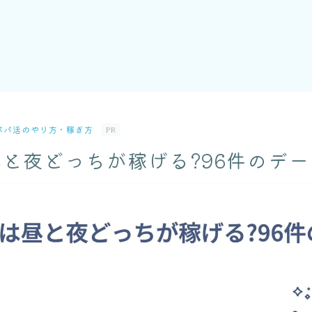
パパ活のやり方・稼ぎ方
PR
と夜どっちが稼げる?96件のデ