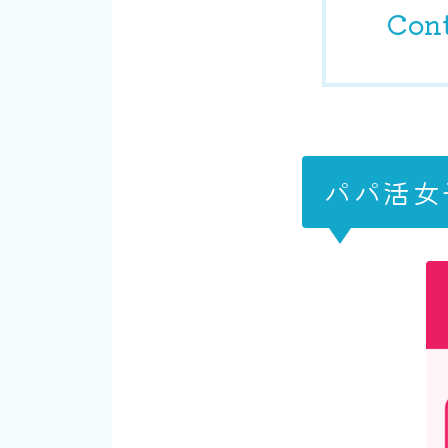
Con
パパ活女