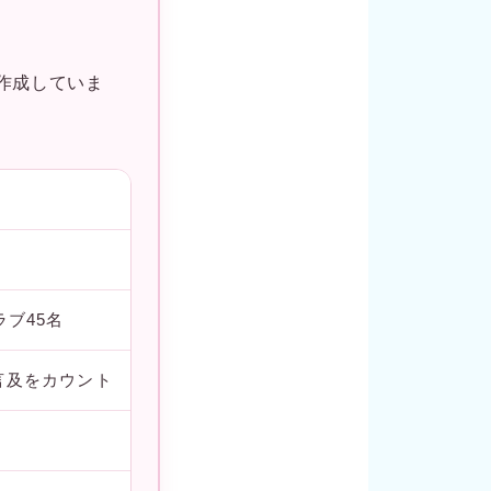
に作成していま
ラブ45名
言及をカウント