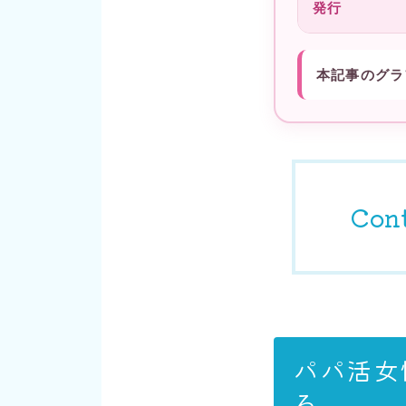
発行
本記事のグラ
Con
パパ活女
る