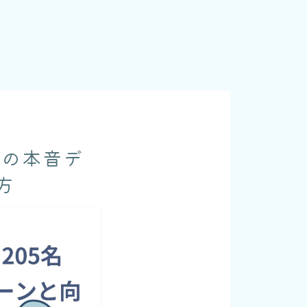
名の本音デ
方