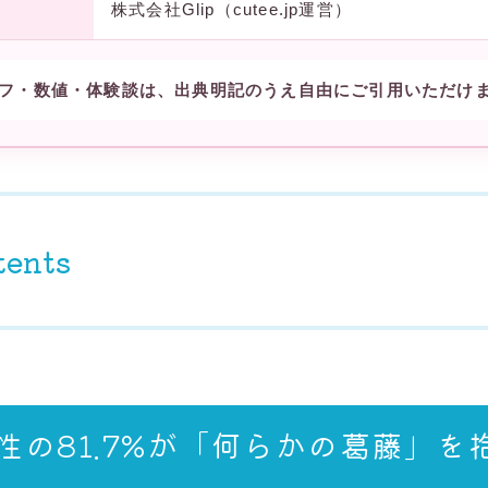
株式会社Glip（cutee.jp運営）
フ・数値・体験談は、出典明記のうえ自由にご引用いただけ
tents
性の81.7%が「何らかの葛藤」を