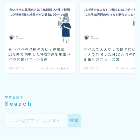
良いパパの見極め方は？体験談
パパ活で大人なしで稼ぐには
155件で判明した特徴7選と地雷パ
ータで判明した月10万円の作
パの言動パターン8選
と断り方フレーズ集
2026.07.02
パパ活のやり方・稼ぎ方
2026.07.17
パパ活のやり方・稼
記事を探す
Search
検索