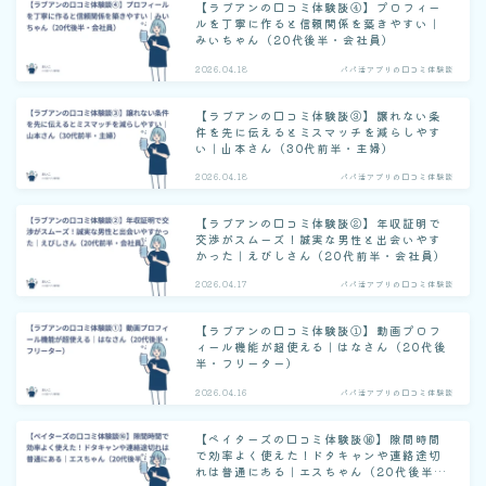
【ラブアンの口コミ体験談④】プロフィー
ルを丁寧に作ると信頼関係を築きやすい｜
みいちゃん（20代後半・会社員）
2026.04.18
パパ活アプリの口コミ体験談
【ラブアンの口コミ体験談③】譲れない条
件を先に伝えるとミスマッチを減らしやす
い｜山本さん（30代前半・主婦）
2026.04.18
パパ活アプリの口コミ体験談
【ラブアンの口コミ体験談②】年収証明で
交渉がスムーズ！誠実な男性と出会いやす
かった｜えびしさん（20代前半・会社員）
2026.04.17
パパ活アプリの口コミ体験談
【ラブアンの口コミ体験談①】動画プロフ
ィール機能が超使える｜はなさん（20代後
半・フリーター）
2026.04.16
パパ活アプリの口コミ体験談
【ペイターズの口コミ体験談⑯】隙間時間
で効率よく使えた！ドタキャンや連絡途切
れは普通にある｜エスちゃん（20代後半・