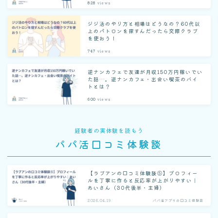
828
views
ジジ活のやり方と相場はどうなの？60代以
上のパトロンを探すんだったら交際クラブ
を使おう！
747
views
逆ナンカフェで友達が月収150万円稼いでい
た話…。逆ナンカフェ・出会い喫茶のバイ
トとは？
600
views
経験者の実体験を読もう
パパ活口コミ体験談
【ラブアンの口コミ体験談⑤】プロフィー
ルを丁寧に作ると反応率が上がりやすい｜
あいさん（30代後半・主婦）
2026.04.19
パパ活アプリの口コミ体験談