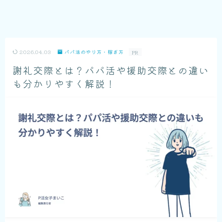
2026.04.03
パパ活のやり方・稼ぎ方
PR
謝礼交際とは？パパ活や援助交際との違い
も分かりやすく解説！