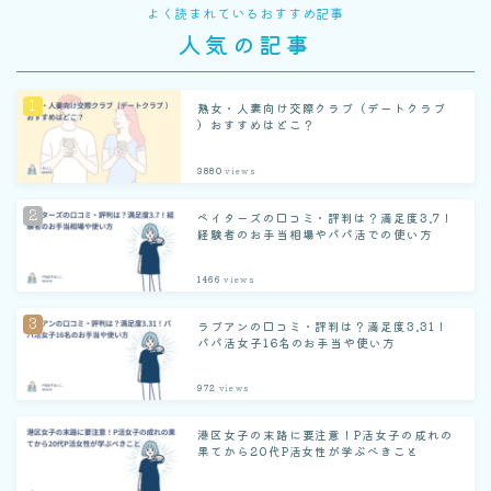
よく読まれているおすすめ記事
人気の記事
熟女・人妻向け交際クラブ（デートクラブ
）おすすめはどこ？
3880
views
ペイターズの口コミ・評判は？満足度3.7！
経験者のお手当相場やパパ活での使い方
1466
views
ラブアンの口コミ・評判は？満足度3.31！
パパ活女子16名のお手当や使い方
972
views
港区女子の末路に要注意！P活女子の成れの
果てから20代P活女性が学ぶべきこと